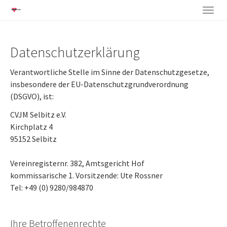
Togg
Skip
navig
to
Datenschutzerklärung
main
content
Verantwortliche Stelle im Sinne der Datenschutzgesetze,
insbesondere der EU-Datenschutzgrundverordnung
(DSGVO), ist:
CVJM Selbitz e.V.
Kirchplatz 4
95152 Selbitz
Vereinregisternr. 382, Amtsgericht Hof
kommissarische 1. Vorsitzende: Ute Rossner
Tel: +49 (0) 9280/984870
Ihre Betroffenenrechte